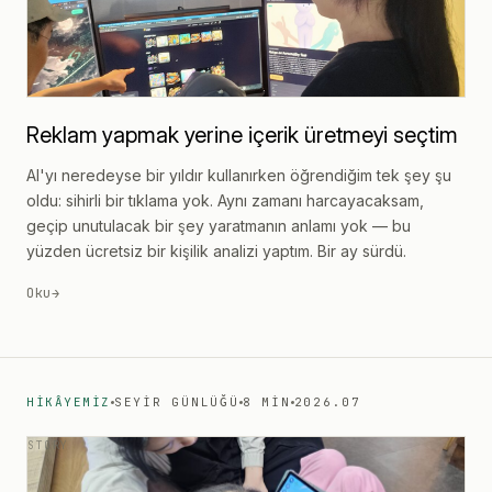
Reklam yapmak yerine içerik üretmeyi seçtim
AI'yı neredeyse bir yıldır kullanırken öğrendiğim tek şey şu
oldu: sihirli bir tıklama yok. Aynı zamanı harcayacaksam,
geçip unutulacak bir şey yaratmanın anlamı yok — bu
yüzden ücretsiz bir kişilik analizi yaptım. Bir ay sürdü.
Oku
→
HIKÂYEMIZ
SEYIR GÜNLÜĞÜ
8 MIN
2026.07