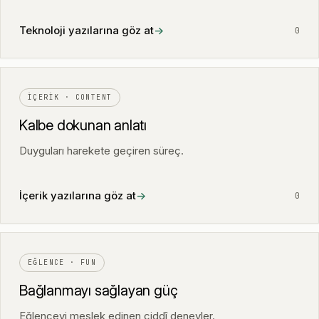
Teknoloji yazılarına göz at
→
0
İÇERIK · CONTENT
Kalbe dokunan anlatı
Duyguları harekete geçiren süreç.
İçerik yazılarına göz at
→
0
EĞLENCE · FUN
Bağlanmayı sağlayan güç
Eğlenceyi meslek edinen ciddî deneyler.