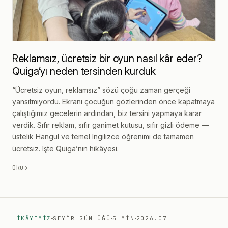
Reklamsız, ücretsiz bir oyun nasıl kâr eder?
Quiga’yı neden tersinden kurduk
“Ücretsiz oyun, reklamsız” sözü çoğu zaman gerçeği
yansıtmıyordu. Ekranı çocuğun gözlerinden önce kapatmaya
çalıştığımız gecelerin ardından, biz tersini yapmaya karar
verdik. Sıfır reklam, sıfır ganimet kutusu, sıfır gizli ödeme —
üstelik Hangul ve temel İngilizce öğrenimi de tamamen
ücretsiz. İşte Quiga’nın hikâyesi.
Oku
→
HIKÂYEMIZ
SEYIR GÜNLÜĞÜ
5 MIN
2026.07